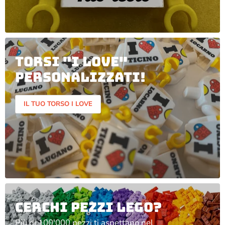
Torsi "I LOVE"
personalizzati!
IL TUO TORSO I LOVE
CERCHI PEZZI LEGO?
Più di 100'000 pezzi ti aspettano nel