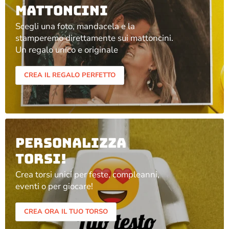
mattoncini
Scegli una foto, mandacela e la
stamperemo direttamente sui mattoncini.
Un regalo unico e originale
CREA IL REGALO PERFETTO
Personalizza
Torsi!
Crea torsi unici per feste, compleanni,
eventi o per giocare!
CREA ORA IL TUO TORSO