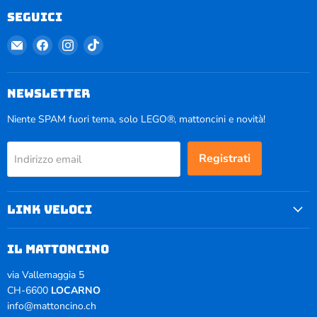
Seguici
Email
Trovaci
Trovaci
Trovaci
Il
su
su
su
Mattoncino
Facebook
Instagram
TikTok
NEWSLETTER
Niente SPAM fuori tema, solo LEGO®, mattoncini e novità!
Registrati
Indirizzo email
Link veloci
il mattoncino
via Vallemaggia 5
CH-6600
LOCARNO
info@mattoncino.ch