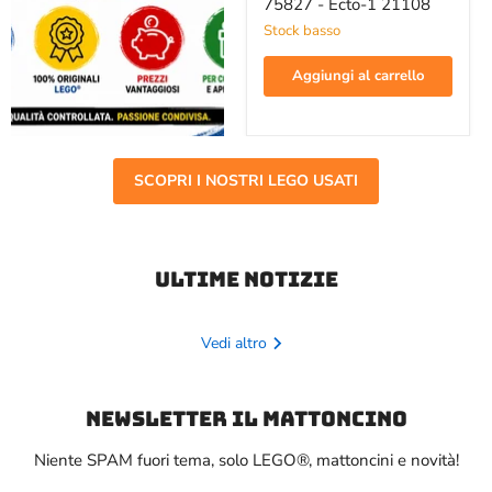
75827 - Ecto-1 21108
-
Ecto-
Stock basso
1
21108
Aggiungi al carrello
SCOPRI I NOSTRI LEGO USATI
Ultime notizie
Vedi altro
Newsletter il mattoncino
Niente SPAM fuori tema, solo LEGO®, mattoncini e novità!