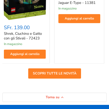
-
Jaguar E-Type - 11381
11381
In magazzino
Aggiungi al carrello
Shrek,
Ciuchino
SFr. 139.00
e
Gatto
Shrek, Ciuchino e Gatto
con
con gli Stivali - 72423
gli
In magazzino
Stivali
-
72423
Aggiungi al carrello
SCOPRI TUTTE LE NOVITÀ
Torna su