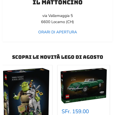
il mattoncino
via Vallemaggia 5
6600 Locarno (CH)
ORARI DI APERTURA
scopri le novità lego di agosto
Jaguar
E-
SFr. 159.00
Type