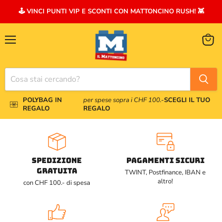
🕹️ VINCI PUNTI VIP E SCONTI CON MATTONCINO RUSH! 👾
Menu
Visual
il
carrel
POLYBAG IN
per spese sopra i CHF 100.-
SCEGLI IL TUO
REGALO
REGALO
Spedizione
PAGAMENTI SICURI
gratuita
TWINT, Postfinance, IBAN e
altro!
con CHF 100.- di spesa